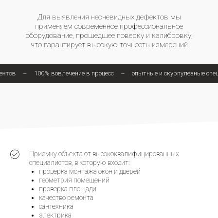
ентов
100% вовлечение в процесс
опытные и скурпулезные спе
Приемку объекта от высококвалифицированных
специалистов, в которую входит:
проверка монтажа окон и дверей
геометрия помещений
проверка площади
качество ремонта
сантехника
электрика