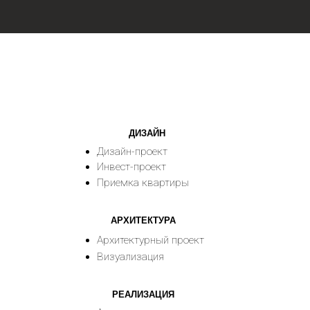
ДИЗАЙН
АРХИТЕКТУРА
РЕАЛИЗАЦИЯ
Дизайн-проект
Архитектурный проект
Авторское
сопровождение
Визуализация
Дизайн-проект
под ключ
Комплектация
Инвест-проект
Управление
строительством
Приемка квартиры
Политика конфиденциальности
Личный кабинет
Согласие на обработку ПД
(c) 2020−2026 — Студия «БЮРО22»
Разработка сайта
@st_malugina