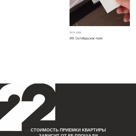
ДИЗАЙН
Дизайн-проект
Инвест-проект
Приемка квартиры
АРХИТЕКТУРА
МОСКВА
Архитектурный проект
ЖК Октябрьское поле
Визуализация
РЕАЛИЗАЦИЯ
Авторское сопровождение
Комплектация
Управление строительством
+7 968 078 47 47
WhatsApp
Instagram*
contact@22-buro.ru
Telegram
*проект Meta Platforms
Inc., деятельность которой
в России запрещена
Москва, Озерковская набережная 22/24, офис 314