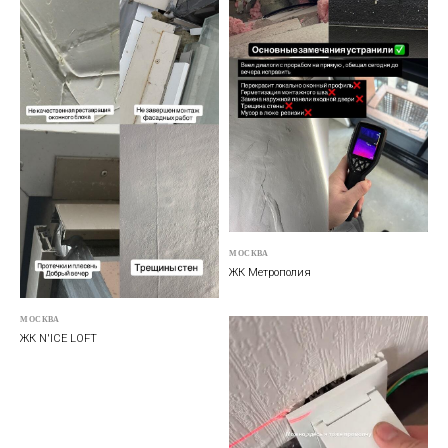
квартира менее 50 м2 - 7000 руб
квартира более 50 м2 - 150 руб/м2
Оплата осуществляется по завершению всех этапов приемки
и подписание необходимых документов с застройщиком
+7
Я
согласен на обработку персональных данных
и
принимаю
политику конфиденциальности
МОСКВА
ЖК Метрополия
Отправить
МОСКВА
ЖК N'ICE LOFT